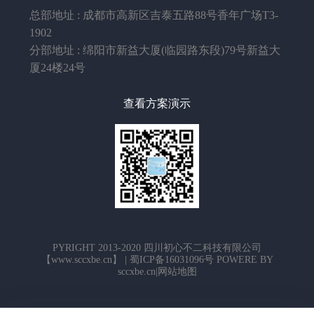
总部地址 : 成都市高新区吉泰五路88号香年广场T3-
1902
分部地址 : 绵阳市新益大厦(临园路东段)79号新益大
厦24楼24号
查看方案演示
PYRIGHT 2013-2020 四川初心不二科技有限公司
【www.sccxbe.cn】 | 蜀ICP备16031096号 POWERE BY
sccxbe.cn|网站地图